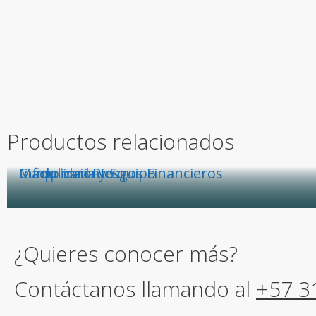
Productos relacionados
Infidelidad Riesgos Financieros
Maquinaria y Equipo
Cumplimiento
¿Quieres conocer más?
Contáctanos llamando al
+57 3