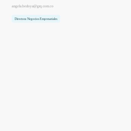
angela.bedoya@grq.com.co
Directora Negocios Empresariales