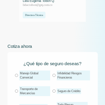
Lida Eugenia Tobón Q.
lidae.tobon@grq.com.co
Directora Técnica
Cotiza ahora
¿Qué tipo de seguro deseas?
Manejo Global
Infidelidad Riesgos
Comercial
Financieros
Transporte de
Seguro de Crédito
Mercancías
Todo Riesgo