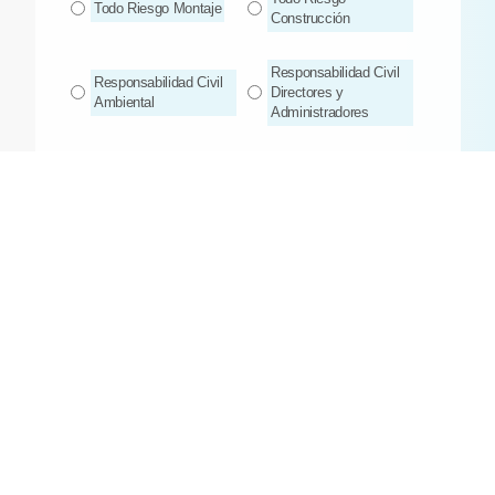
Todo Riesgo Montaje
Construcción
Responsabilidad Civil
Responsabilidad Civil
Directores y
Ambiental
Administradores
Responsabilidad Civil
Responsabilidad Civil
Servidores Públicos
Clínicas – Hospitales
Responsabilidad Civil
Responsabilidad Civil
Profesional Médica
Extracontractual
Cumplimiento
Maquinaria y Equipo
Todo Riesgo Daños
Materiales
Déjanos tus datos